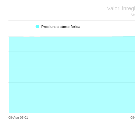
Valori inreg
St
Presiunea atmosferica
09-Aug 05:01
09